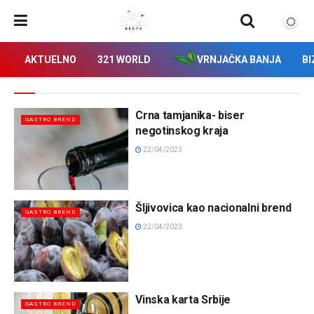
AKTUELNO
321 WORLD
VRNJAČKA BANJA
BI
Crna tamjanika- biser
GASTRO BREND
negotinskog kraja
22/04/2023
Šljivovica kao nacionalni brend
GASTRO BREND
22/04/2023
Vinska karta Srbije
GASTRO BREND