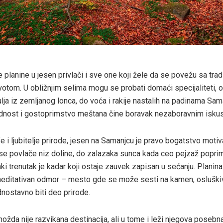
planine u jesen privlači i sve one koji žele da se povežu sa trad
votom. U obližnjim selima mogu se probati domaći specijaliteti, 
ulja iz zemljanog lonca, do voća i rakije nastalih na padinama Sa
dnost i gostoprimstvo meštana čine boravak nezaboravnim isku
e i ljubitelje prirode, jesen na Samanjcu je pravo bogatstvo motiva
 se povlače niz doline, do zalazaka sunca kada ceo pejzaž popri
ki trenutak je kadar koji ostaje zauvek zapisan u sećanju. Planina
 meditativan odmor – mesto gde se može sesti na kamen, osluški
dnostavno biti deo prirode.
žda nije razvikana destinacija, ali u tome i leži njegova posebna