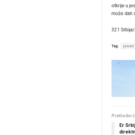
otkrije u j
može dati 
321 Srbija
Tag:
jesen
Prethodni č
Er Srb
direkt