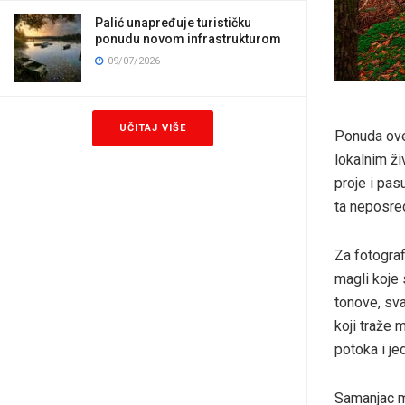
Palić unapređuje turističku
ponudu novom infrastrukturom
09/07/2026
UČITAJ VIŠE
Ponuda ove 
lokalnim ži
proje i pas
ta neposre
Za fotograf
magli koje
tonove, sva
koji traže
potoka i je
Samanjac mo