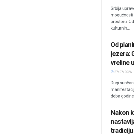
Srbija uprav
mogućnosti 
prostoru. Od
kulturnih...
Od plani
jezera: 
vreline u
27/07/2026
Dugi sunčani
manifestacij
doba godine 
Nakon k
nastavlj
tradiciju