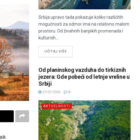
Srbija upravo tada pokazuje koliko različitih
mogućnosti za odmor ima na relativno malom
prostoru. Od živahnih banjskih promenada i
kulturnih...
UČITAJ VIŠE
Od planinskog vazduha do tirkiznih
jezera: Gde pobeći od letnje vreline u
Srbiji
27/07/2026
0
AKTUELNOSTI
aik