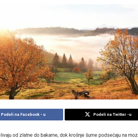
Podeli na Facebook - u
Podeli na Twitter -u
elivaju od zlatne do bakarne, dok krošnje šume podsećaju na moz