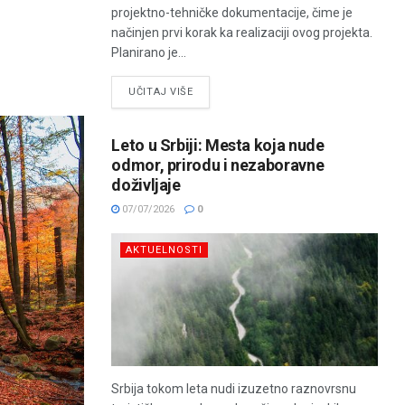
projektno-tehničke dokumentacije, čime je
načinjen prvi korak ka realizaciji ovog projekta.
Planirano je...
UČITAJ VIŠE
Leto u Srbiji: Mesta koja nude
odmor, prirodu i nezaboravne
doživljaje
07/07/2026
0
AKTUELNOSTI
Srbija tokom leta nudi izuzetno raznovrsnu