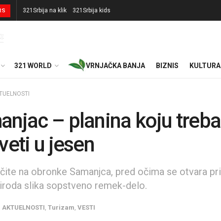
321Srbija na klik
321Srbija kids
RS
321 WORLD
VRNJAČKA BANJA
BIZNIS
KULTURA
TUELNOSTI
njac – planina koju treba
veti u jesen
čite na obronke Samanjca, pred očima se otvara pri
iroda slika sopstveno remek-delo.
u
AKTUELNOSTI
,
Turizam
,
VESTI