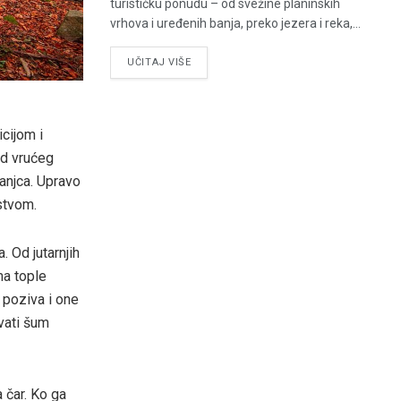
turističku ponudu – od svežine planinskih
vrhova i uređenih banja, preko jezera i reka,...
UČITAJ VIŠE
icijom i
od vrućeg
manjca. Upravo
stvom.
. Od jutarnjih
ma tople
 poziva i one
vati šum
 čar. Ko ga