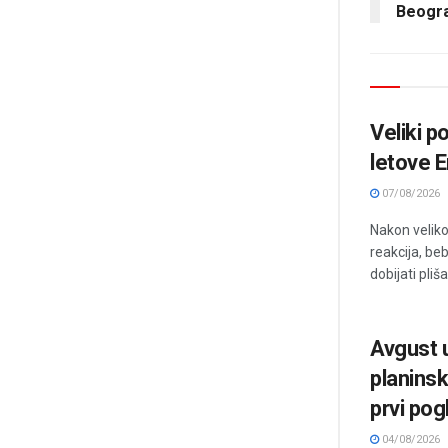
Beogra
Veliki 
letove E
07/08/2026
Nakon veliko
reakcija, be
dobijati pli
Avgust u
planinsk
prvi pog
04/08/2026