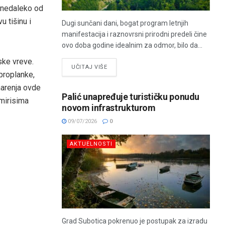
, nedaleko od
u tišinu i
Dugi sunčani dani, bogat program letnjih
manifestacija i raznovrsni prirodni predeli čine
ovo doba godine idealnim za odmor, bilo da...
ske vreve.
UČITAJ VIŠE
proplanke,
narenja ovde
Palić unapređuje turističku ponudu
 mirisima
novom infrastrukturom
09/07/2026
0
AKTUELNOSTI
Grad Subotica pokrenuo je postupak za izradu