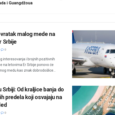
da i Guangdžoua
povratak malog mede na
r Srbije
0
g interesovanja i brojnih pozitivnih
be na letovima Er Srbije ponovo će
šanog medu kao znak dobrodošlice...
 Srbiji: Od kraljice banja do
ih predela koji osvajaju na
led
0