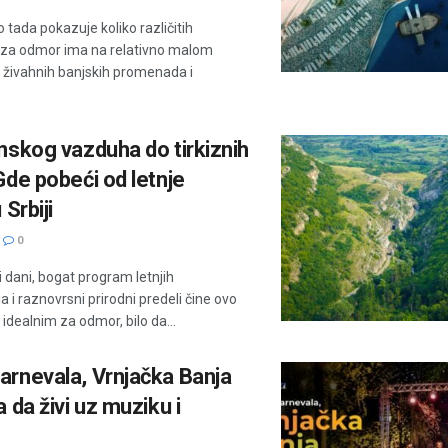
o tada pokazuje koliko različitih
za odmor ima na relativno malom
 živahnih banjskih promenada i
nskog vazduha do tirkiznih
Gde pobeći od letnje
 Srbiji
0
 dani, bogat program letnjih
a i raznovrsni prirodni predeli čine ovo
idealnim za odmor, bilo da...
arnevala, Vrnjačka Banja
a da živi uz muziku i