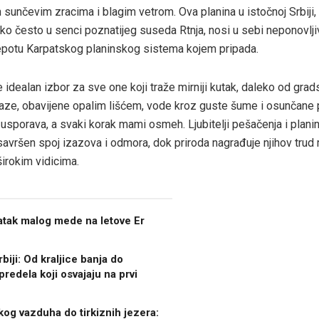
 sunčevim zracima i blagim vetrom. Ova planina u istočnoj Srbiji
ako često u senci poznatijeg suseda Rtnja, nosi u sebi neponovljiv
epotu Karpatskog planinskog sistema kojem pripada.
 idealan izbor za sve one koji traže mirniji kutak, daleko od grad
aze, obavijene opalim lišćem, vode kroz guste šume i osunčane 
sporava, a svaki korak mami osmeh. Ljubitelji pešačenja i plani
avršen spoj izazova i odmora, dok priroda nagrađuje njihov trud
širokim vidicima.
ratak malog mede na letove Er
biji: Od kraljice banja do
predela koji osvajaju na prvi
kog vazduha do tirkiznih jezera: