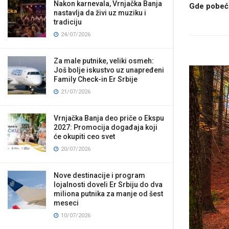
Nakon karnevala, Vrnjačka Banja
Gde pobeći 
nastavlja da živi uz muziku i
tradiciju
24/07/2026
Za male putnike, veliki osmeh:
Još bolje iskustvo uz unapređeni
Family Check-in Er Srbije
21/07/2026
Vrnjačka Banja deo priče o Ekspu
2027: Promocija događaja koji
će okupiti ceo svet
20/07/2026
Nove destinacije i program
lojalnosti doveli Er Srbiju do dva
miliona putnika za manje od šest
meseci
10/07/2026