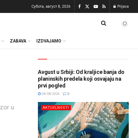
Субота, август 8, 2026
Prijava
ZABAVA
IZDVAJAMO
Avgust u Srbiji: Od kraljice banja do
planinskih predela koji osvajaju na
prvi pogled
04/08/2026
0
zor u
AKTUELNOSTI