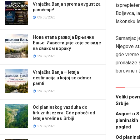
Vrnjačka Banja sprema avgust za
isprepleten
pamćenje!
Boljevca, i
03/08/2026
iskonsku l
Нова етапа развоја Врњачке
Samanjac je
Бање: Инвестиције које се виде
Njegove st
на сваком кораку
gde vreme u
29/07/2026
pronalaze s
borovine i 
Vrnjačka Banja – letnja
destinacija u kojoj se odmor
pamti
29/07/2026
Veliki pov
Srbije
Od planinskog vazduha do
tirkiznih jezera: Gde pobeći od
Avgust u Sr
letnje vreline u Srbiji
planinskih 
27/07/2026
pogled
Od planins