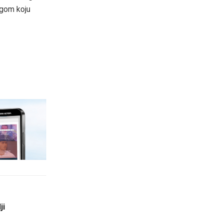
agom koju
ji