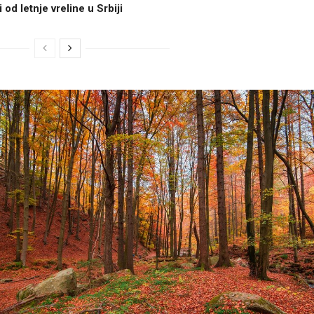
od letnje vreline u Srbiji