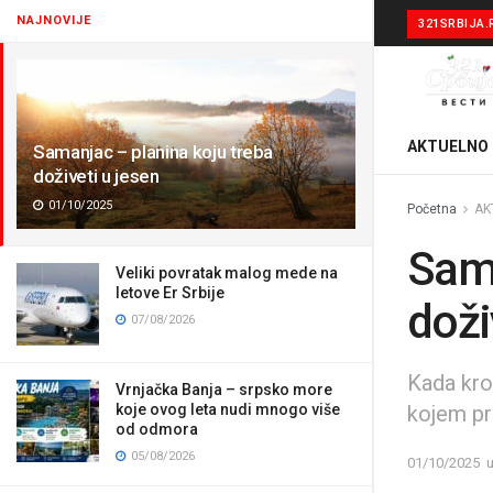
NAJNOVIJE
321SRBIJA.
AKTUELNO
Samanjac – planina koju treba
doživeti u jesen
01/10/2025
Početna
AK
Sama
Veliki povratak malog mede na
letove Er Srbije
doži
07/08/2026
Kada kro
Vrnjačka Banja – srpsko more
kojem pr
koje ovog leta nudi mnogo više
od odmora
05/08/2026
01/10/2025