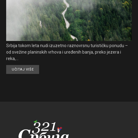
Srbija tokom leta nudi izuzetno raznovrsnu turističku ponudu –
od svežine planinskih vrhova i uređenih banja, preko jezera i
reka,...
UČITAJ VIŠE