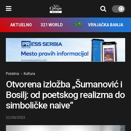
AKTUELNO
321 WORLD
VRNJAČKA BANJA
Početna
Kultura
Otvorena izložba „Šumanović i
Bosilj: od poetskog realizma do
simboličke naive”
22/04/2023