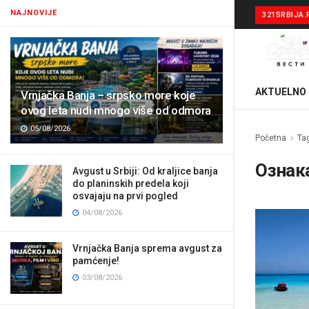
NAJNOVIJE
321SRBIJA.
AKTUELNO
Vrnjačka Banja – srpsko more koje
ovog leta nudi mnogo više od odmora
05/08/2026
Početna
Ta
Ознак
Avgust u Srbiji: Od kraljice banja
do planinskih predela koji
osvajaju na prvi pogled
04/08/2026
Vrnjačka Banja sprema avgust za
pamćenje!
03/08/2026