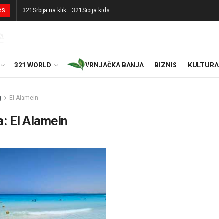
321Srbija na klik
321Srbija kids
RS
321 WORLD
VRNJAČKA BANJA
BIZNIS
KULTURA
g
El Alamein
а:
El Alamein