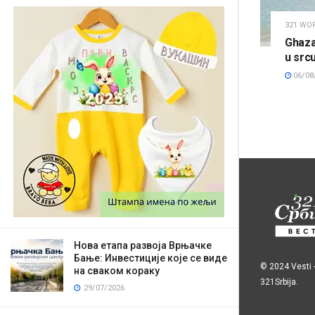
321 WO
Ghaza
u src
06/08
Нова етапа развоја Врњачке
Бање: Инвестиције које се виде
© 2024
Vesti
на сваком кораку
321Srbija
.
29/07/2026