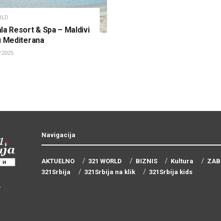
RLD
la Resort & Spa – Maldivi
u Mediterana
/2025
Navigacija
AKTUELNO
321 WORLD
BIZNIS
Kultura
ZAB
321Srbija
321Srbija na klik
321Srbija kids
-