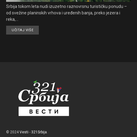
Srbija tokom leta nudi izuzetno raznovrsnu turističku ponudu –
od svežine planinskih vrhova i uređenih banja, preko jezera i
reka,...
UČITAJ VIŠE
© 2024
Vesti
-
321Srbija
.