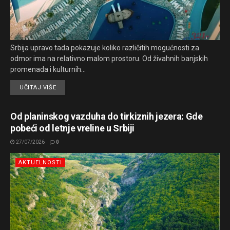
Srbija upravo tada pokazuje koliko različitih mogućnosti za
odmor ima na relativno malom prostoru. Od živahnih banjskih
promenada i kulturnih...
UČITAJ VIŠE
Od planinskog vazduha do tirkiznih jezera: Gde
pobeći od letnje vreline u Srbiji
27/07/2026
0
AKTUELNOSTI