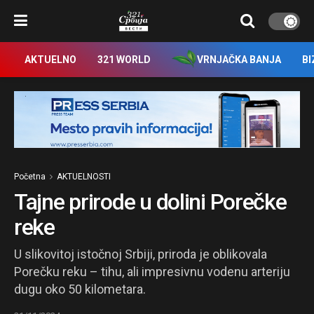
AKTUELNO
321 WORLD
VRNJAČKA BANJA
BI
Početna
AKTUELNOSTI
Tajne prirode u dolini Porečke
reke
U slikovitoj istočnoj Srbiji, priroda je oblikovala
Porečku reku – tihu, ali impresivnu vodenu arteriju
dugu oko 50 kilometara.