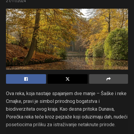
21/11/2024
Ova reka, koja nastaje spajanjem dve manje – Šaške i reke
Crnajke, pravi je simbol prirodnog bogatstva i
biodiverziteta ovog kraja. Kao desna pritoka Dunava,
Porečka reka teče kroz pejzaže koji oduzimaju dah, nudeći
posetiocima priliku za istraživanje netaknute prirode.