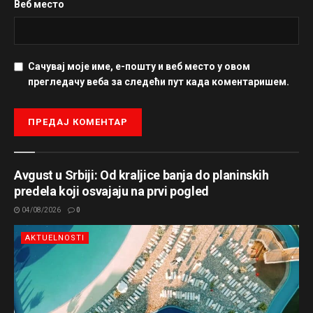
Веб место
posetu Porečkoj reci nezaboravnom avanturom.
Porečka reka nije samo prirodni fenomen; ona je i mesto
gde se život odvija u skladu sa prirodom, pružajući svojim
Сачувај моје име, е-пошту и веб место у овом
posetiocima mir i inspiraciju.
прегледачу веба за следећи пут када коментаришем.
321 Srbija/freepik
Tag:
Istočna Srbija
odmor
Porečka reka
priroda
reka
Avgust u Srbiji: Od kraljice banja do planinskih
predela koji osvajaju na prvi pogled
04/08/2026
0
AKTUELNOSTI