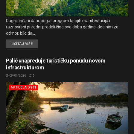
Dugi sunčani dani, bogat program letnjih manifestacija i
raznovrsni prirodni predeli čine ovo doba godine idealnim za
odmor, bilo da...
UČITAJ VIŠE
Palić unapređuje turističku ponudu novom
infrastrukturom
09/07/2026
0
AKTUELNOSTI