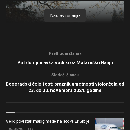
Nastavi čitanje
Prethodni članak
Put do oporavka vodi kroz Matarušku Banju
Sledeći članak
Beogradski čelo fest: praznik umetnosti violončela od
23. do 30. novembra 2024. godine
Veliki povratak malog mede na letove Er Srbije
Avgust u Srbiji: Od kraljice banja do planinskih predela
koji osvajaju na prvi pogled
Veliki povratak malog mede na letove Er Srbije
Od planinskog vazduha do tirkiznih jezera: Gde pobeći
07/08/2026
0