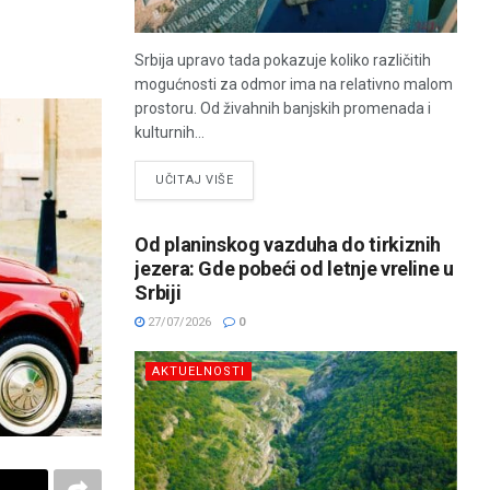
Srbija upravo tada pokazuje koliko različitih
mogućnosti za odmor ima na relativno malom
prostoru. Od živahnih banjskih promenada i
kulturnih...
UČITAJ VIŠE
Od planinskog vazduha do tirkiznih
jezera: Gde pobeći od letnje vreline u
Srbiji
27/07/2026
0
AKTUELNOSTI