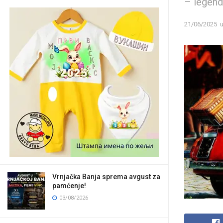
– legenda
21/06/2025
Vrnjačka Banja sprema avgust za
pamćenje!
03/08/2026