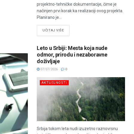
projektno-tehničke dokumentacije, čime je
načinjen prvi korak ka realizaciji ovog projekta.
Planirano je...
UČITAJ VIŠE
Leto u Srbiji: Mesta koja nude
odmor, prirodu i nezaboravne
doživljaje
07/07/2026
0
AKTUELNOSTI
Srbija tokom leta nudi izuzetno raznovrsnu