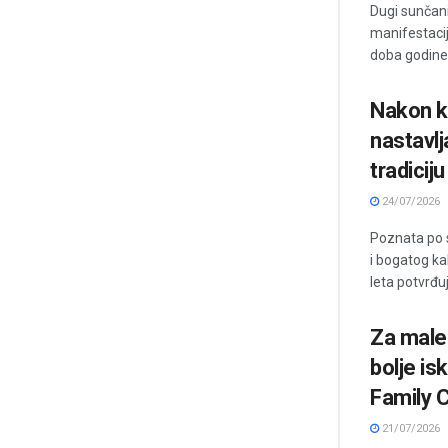
Dugi sunčani
manifestacij
doba godine 
Nakon k
nastavlj
tradiciju
24/07/2026
Poznata po s
i bogatog ka
leta potvrđuj
Za male 
bolje is
Family C
21/07/2026