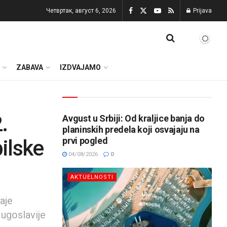
Четвртак, август 6, 2026
Prijava
ZABAVA
IZDVAJAMO
.
Avgust u Srbiji: Od kraljice banja do
planinskih predela koji osvajaju na
prvi pogled
bilske
04/08/2026
0
AKTUELNOSTI
aje
Jugoslavije