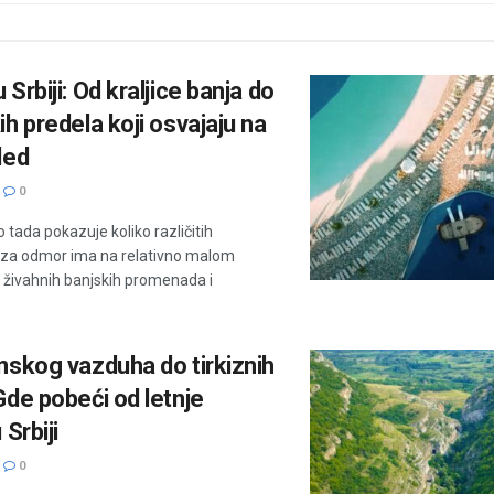
 Srbiji: Od kraljice banja do
ih predela koji osvajaju na
led
0
o tada pokazuje koliko različitih
za odmor ima na relativno malom
 živahnih banjskih promenada i
nskog vazduha do tirkiznih
Gde pobeći od letnje
 Srbiji
0