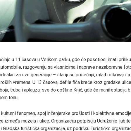
inje u 11 časova u Velikom parku, gde će posetioci imati priliku
utomobile, razgovaraju sa vlasnicima i naprave nezaboravne foto
idealan za sve generacije – stariji se prisećaju, mlađi otkrivaju, 
rošlih vremena. U 13 časova, defile fića kreće kroz gradske ulic
boja, truba i aplauza, sve do opštine Knić, gde će manifestacija bi
nom tonu.
e kulturni fenomen, spoj inženjerske prošlosti i kolektivne emocije
ce između muzeja i ulice. Organizaciju potpisuju Udruženje ljubitel
i Gradska turistička organizacija, uz podršku Turističke organizac