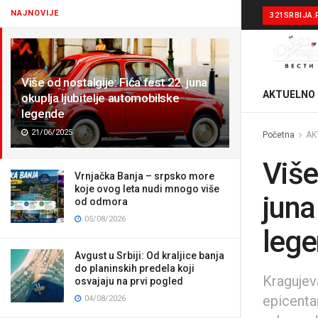
NAJNOVIJE
321SRBIJA.
Više od nostalgije: Fića fest 22. juna
AKTUELNO
okuplja ljubitelje automobilske
legende
21/06/2025
Početna
AK
Više
Vrnjačka Banja – srpsko more
koje ovog leta nudi mnogo više
juna
od odmora
05/08/2026
leg
Avgust u Srbiji: Od kraljice banja
do planinskih predela koji
Kragujev
osvajaju na prvi pogled
epicenta
04/08/2026