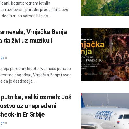
 dani, bogat program letnjih
a i raznovrsni prirodni predeli čine ovo
idealnim za odmor, bilo da...
arnevala, Vrnjačka Banja
a da živi uz muziku i
0
poju prirodnih lepota, wellness ponude
lendara događaja, Vrnjačka Banja i ovog
e da je destinacija...
putnike, veliki osmeh: Još
kustvo uz unapređeni
heck-in Er Srbije
0