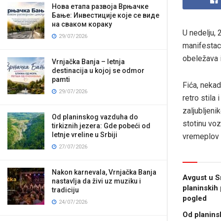
Нова етапа развоја Врњачке
Бање: Инвестиције које се виде
на сваком кораку
U nedelju, 
29/07/2026
manifestac
obeležava i
Vrnjačka Banja – letnja
destinacija u kojoj se odmor
pamti
Fića, nekad
29/07/2026
retro stila
zaljubljeni
Od planinskog vazduha do
stotinu voz
tirkiznih jezera: Gde pobeći od
letnje vreline u Srbiji
vremeplov u
27/07/2026
Nakon karnevala, Vrnjačka Banja
Avgust u Sr
nastavlja da živi uz muziku i
planinskih 
tradiciju
pogled
24/07/2026
Od planins