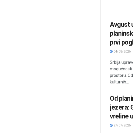
Avgust u
planinsk
prvi pog
04/08/2026
Srbija uprav
mogućnosti 
prostoru. Od
kulturnih...
Od plani
jezera: 
vreline u
27/07/2026