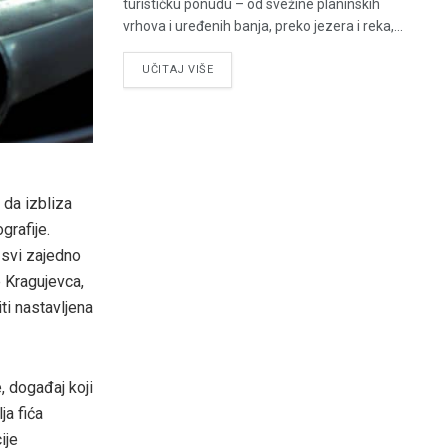
turističku ponudu – od svežine planinskih
vrhova i uređenih banja, preko jezera i reka,...
UČITAJ VIŠE
 da izbliza
grafije.
a svi zajedno
e Kragujevca,
ti nastavljena
, događaj koji
ja fića
ije