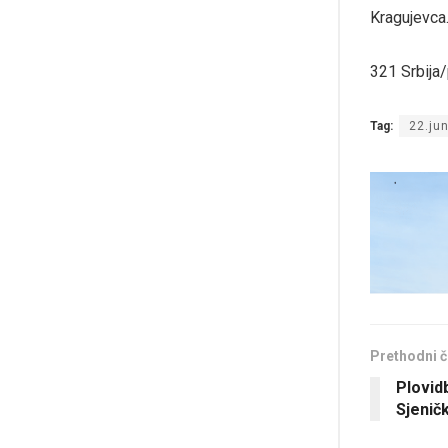
Kragujevca.
321 Srbija
Tag:
22.ju
Prethodni č
Plovidb
Sjenič