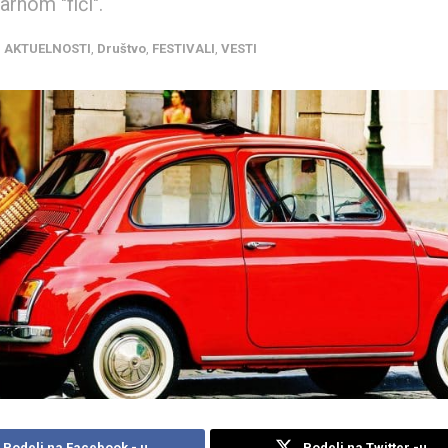
rnom "fići".
u
AKTUELNOSTI
,
Društvo
,
FESTIVALI
,
VESTI
Podeli na Facebook - u
Podeli na Twitter -u