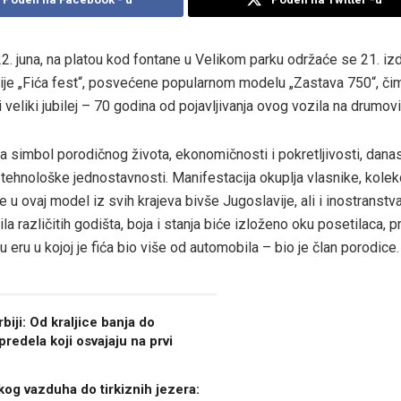
22. juna, na platou kod fontane u Velikom parku održaće se 21. iz
ije „Fića fest“, posvećene popularnom modelu „Zastava 750“, či
 veliki jubilej – 70 godina od pojavljivanja ovog vozila na drumov
a simbol porodičnog života, ekonomičnosti i pokretljivosti, danas
 i tehnološke jednostavnosti. Manifestacija okuplja vlasnike, kolek
ke u ovaj model iz svih krajeva bivše Jugoslavije, ali i inostranstv
ila različitih godišta, boja i stanja biće izloženo oku posetilaca, p
 eru u kojoj je fića bio više od automobila – bio je član porodice.
biji: Od kraljice banja do
predela koji osvajaju na prvi
kog vazduha do tirkiznih jezera: