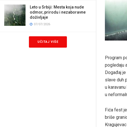
Leto u Srbiji: Mesta koja nude
odmor, prirodu i nezaboravne
doživljaje
07/07/2026
UČITAJ VIŠE
Program poč
pogledaju a
Događaj je 
slave duh p
u karavanu 
u neformal
Fića fest j
briše grani
Kragujevac 