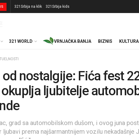
321Srbija na klik
321Srbija kids
RS
321 WORLD
VRNJAČKA BANJA
BIZNIS
KULTURA
TUELNOSTI
 od nostalgije: Fića fest 22
 okuplja ljubitelje automo
ende
ac, grad sa automobilskom dušom, i ovog juna post
r ljubavi prema najšarmantnijem vozilu nekadašnje 