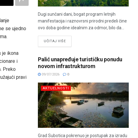
Dugi sunčani dani, bogat program letnjih
danje
manifestacija i raznovrsni prirodni predeli čine
ovo doba godine idealnim za odmor, bilo da...
me se ujedno
ima.
UČITAJ VIŠE
 je ikona
Palić unapređuje turističku ponudu
cionare i
novom infrastrukturom
a. Preko
09/07/2026
0
ružajući pravi
AKTUELNOSTI
Grad Subotica pokrenuo je postupak za izradu