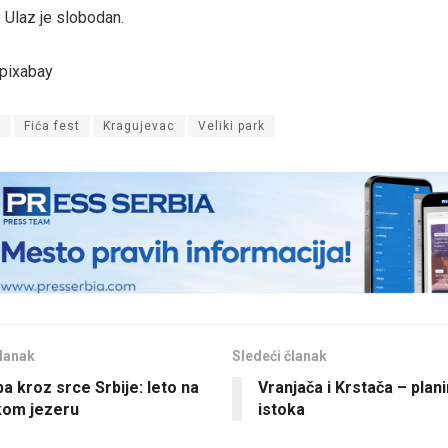
 Ulaz je slobodan.
/pixabay
n
Fića fest
Kragujevac
Veliki park
lanak
Sledeći članak
a kroz srce Srbije: leto na
Vranjača i Krstača – plan
kom jezeru
istoka