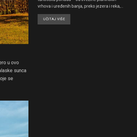
vrhova i uređenih banja, preko jezera i reka,...
UČITAJ VIŠE
ero u ovo
alaske sunca
koje se