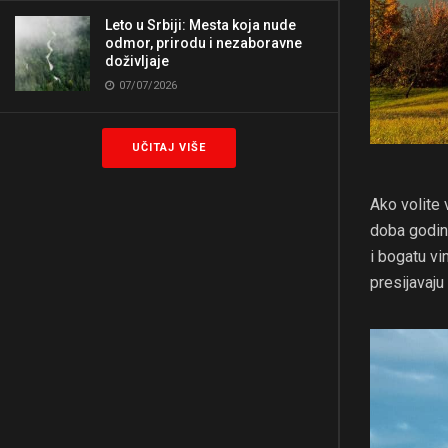
Leto u Srbiji: Mesta koja nude
odmor, prirodu i nezaboravne
doživljaje
07/07/2026
UČITAJ VIŠE
Ako volite 
doba godin
i bogatu vi
presijavaju 