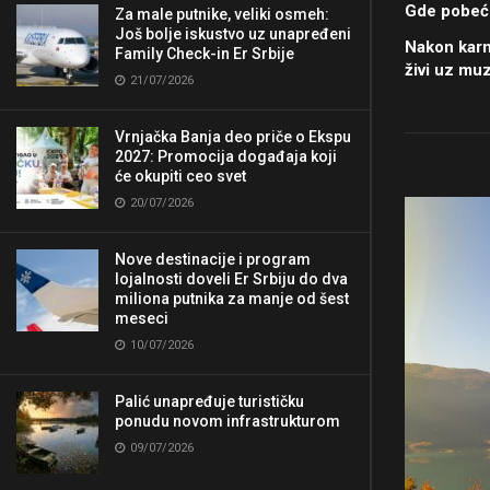
Gde pobeći 
Za male putnike, veliki osmeh:
Još bolje iskustvo uz unapređeni
Nakon karn
Family Check-in Er Srbije
živi uz muz
21/07/2026
Vrnjačka Banja deo priče o Ekspu
2027: Promocija događaja koji
će okupiti ceo svet
20/07/2026
Nove destinacije i program
lojalnosti doveli Er Srbiju do dva
miliona putnika za manje od šest
meseci
10/07/2026
Palić unapređuje turističku
ponudu novom infrastrukturom
09/07/2026