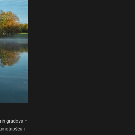
arih gradova –
 umetnošću i