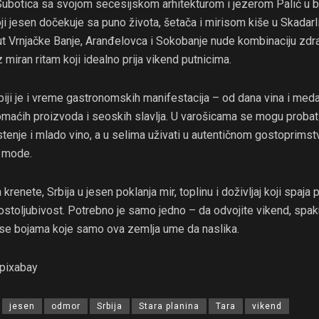
botica sa svojom secesijskom arhitekturom i jezerom Palić u bli
i jesen dočekuje sa puno života, šetača i mirisom kiše u Skadarli
ut Vrnjačke Banje, Aranđelovca i Sokobanje nude kombinaciju zdr
z miran ritam koji idealno prija vikend putnicima.
iji je i vreme gastronomskih manifestacija – od dana vina i meda
maćih proizvoda i seoskih slavlja. U varošicama se mogu probati 
enje i mlado vino, a u selima uživati u autentičnom gostoprimst
z mode.
renete, Srbija u jesen poklanja mir, toplinu i doživljaj koji spaja p
 gostoljubivost. Potrebno je samo jedno – da odvojite vikend, spa
 se bojama koje samo ova zemlja ume da naslika.
/pixabay
jesen
odmor
Srbija
Stara planina
Tara
vikend