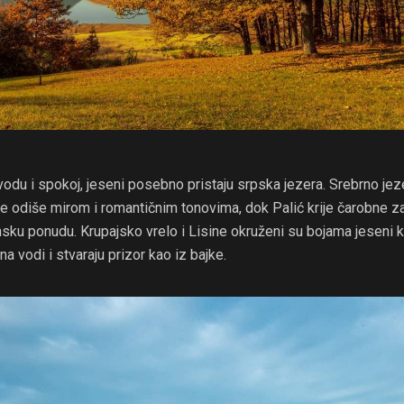
vodu i spokoj, jeseni posebno pristaju srpska jezera. Srebrno jez
e odiše mirom i romantičnim tonovima, dok Palić krije čarobne z
nsku ponudu. Krupajsko vrelo i Lisine okruženi su bojama jeseni 
na vodi i stvaraju prizor kao iz bajke.