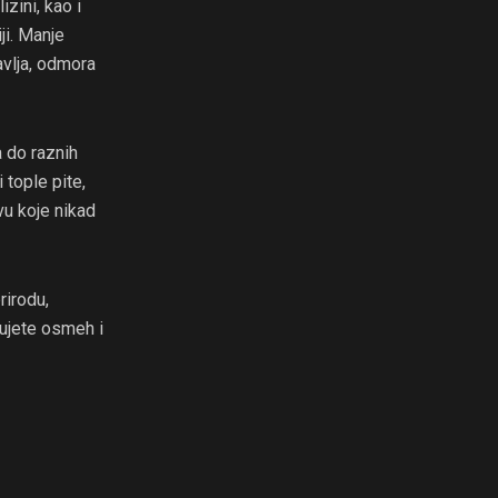
zini, kao i
ji. Manje
avlja, odmora
 do raznih
tople pite,
vu koje nikad
rirodu,
kujete osmeh i