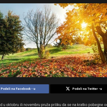
Podeli na Facebook - u
Podeli na Twitter -u
d u oktobru ili novembru pruža priliku da se na kratko pobegne o