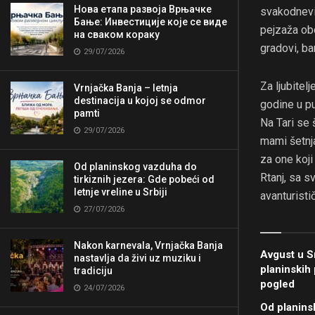
Нова етапа развоја Врњачке
svakodnevic
Бање: Инвестиције које се виде
pejzaža obo
на сваком кораку
gradovi, ba
29/07/2026
Za ljubitel
Vrnjačka Banja – letnja
destinacija u kojoj se odmor
godine u pu
pamti
Na Tari se 
29/07/2026
mami šetnja
za one koji
Od planinskog vazduha do
Rtanj, sa s
tirkiznih jezera: Gde pobeći od
letnje vreline u Srbiji
avanturisti
27/07/2026
Nakon karnevala, Vrnjačka Banja
Avgust u Sr
nastavlja da živi uz muziku i
planinskih 
tradiciju
pogled
24/07/2026
Od planins