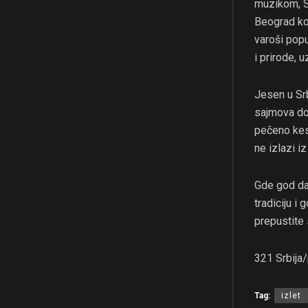
muzikom, Su
Beograd koj
varoši pop
i prirode, u
Jesen u Srb
sajmova do
pečeno kest
ne izlazi i
Gde god da k
tradiciju i
prepustite
321 Srbija
Tag:
izlet