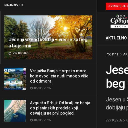
NAJNOVIJE
321SRBIJA.
AKTUELNO
Jesenji vikend u Srbiji – vreme za beg
u boje i mir
22/10/2025
Početna
AK
Jese
Vrnjačka Banja – srpsko more
koje ovog leta nudi mnogo više
beg 
od odmora
05/08/2026
Jesen u S
Avgust u Srbiji: Od kraljice banja
dobijaju 
do planinskih predela koji
osvajaju na prvi pogled
22/10/2025
04/08/2026