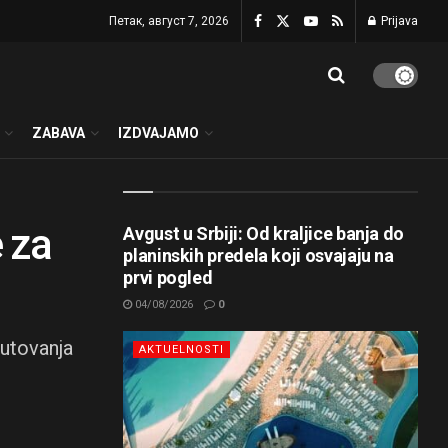
Петак, август 7, 2026
Prijava
ZABAVA
IZDVAJAMO
 za
Avgust u Srbiji: Od kraljice banja do
planinskih predela koji osvajaju na
prvi pogled
04/08/2026
0
putovanja
AKTUELNOSTI