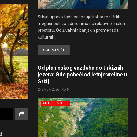
Srbija upravo tada pokazuje koliko različitih
mogućnosti za odmor ima na relativno malom
prostoru. Od živahnih banjskih promenada i
kulturnih...
UČITAJ VIŠE
Od planinskog vazduha do tirkiznih
jezera: Gde pobeći od letnje vreline u
Srbiji
27/07/2026
0
AKTUELNOSTI
d