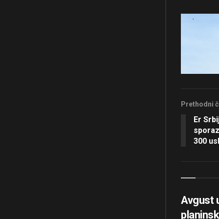
Prethodni č
Er Srbi
sporaz
300 usk
Avgust u
planinsk