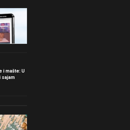
e i mašte: U
i sajam