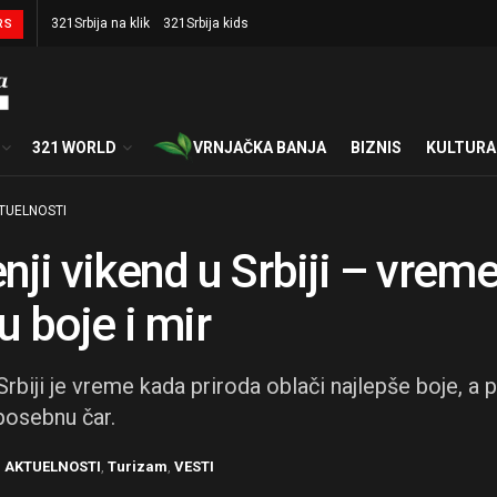
321Srbija na klik
321Srbija kids
RS
321 WORLD
VRNJAČKA BANJA
BIZNIS
KULTURA
TUELNOSTI
nji vikend u Srbiji – vreme
u boje i mir
rbiji je vreme kada priroda oblači najlepše boje, a 
posebnu čar.
u
AKTUELNOSTI
,
Turizam
,
VESTI