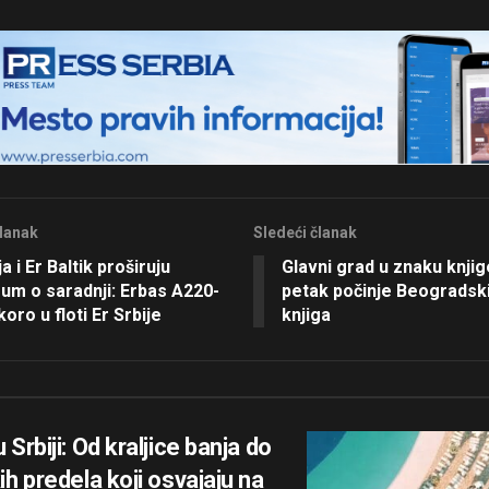
lanak
Sledeći članak
ja i Er Baltik proširuju
Glavni grad u znaku knjig
um o saradnji: Erbas A220-
petak počinje Beogradsk
oro u floti Er Srbije
knjiga
 Srbiji: Od kraljice banja do
ih predela koji osvajaju na