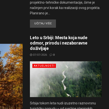
projektno-tehničke dokumentacije, čime je
načinjen prvi korak ka realizaciji ovog projekta.
Planirano je...
UČITAJ VIŠE
Leto u Srbiji: Mesta koja nude
odmor, prirodu i nezaboravne
doživljaje
07/07/2026
0
AKTUELNOSTI
Srbija tokom leta nudi izuzetno raznovrsnu
turističku ponudu – od svežine planinskih