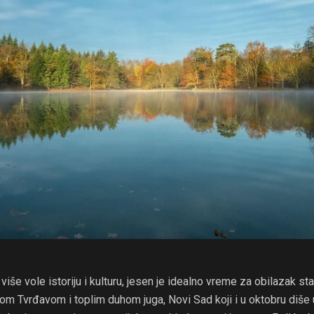
 više vole istoriju i kulturu, jesen je idealno vreme za obilazak st
om Tvrđavom i toplim duhom juga, Novi Sad koji i u oktobru diše