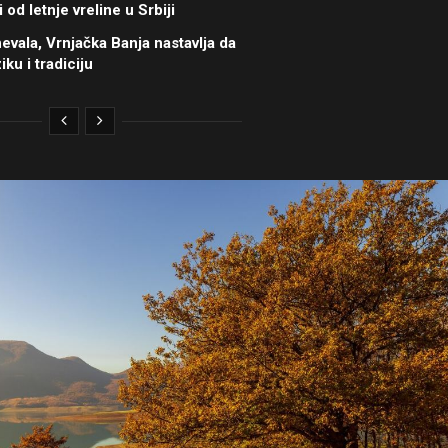
od letnje vreline u Srbiji
evala, Vrnjačka Banja nastavlja da
iku i tradiciju