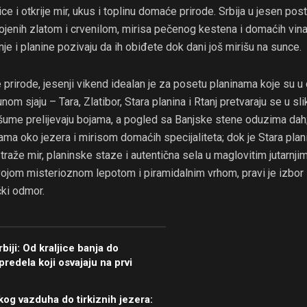
e i otkrije mir, ukus i toplinu domaće prirode. Srbija u jesen pos
jenih zlatom i crvenilom, mirisa pečenog kestena i domaćih vina,
nje i planine pozivaju da ih obiđete dok dani još mirišu na sunce.
je prirode, jesenji vikend idealan je za posetu planinama koje su 
nom sjaju – Tara, Zlatibor, Stara planina i Rtanj pretvaraju se u sli
šume prelijevaju bojama, a pogled sa Banjske stene oduzima dah;
ma oko jezera i mirisom domaćih specijaliteta; dok je Stara pla
 traže mir, planinske staze i autentična sela u maglovitim jutarnji
vojom misterioznom lepotom i piramidalnim vrhom, pravi je izbor 
čki odmor.
biji: Od kraljice banja do
predela koji osvajaju na prvi
kog vazduha do tirkiznih jezera: