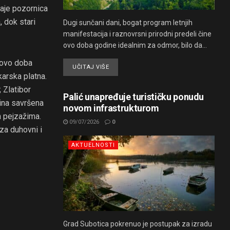
taje pozornica
 dok stari
Dugi sunčani dani, bogat program letnjih
manifestacija i raznovrsni prirodni predeli čine
ovo doba godine idealnim za odmor, bilo da...
u ovo doba
UČITAJ VIŠE
karska platna.
 Zlatibor
Palić unapređuje turističku ponudu
nina savršena
novom infrastrukturom
m pejzažima.
09/07/2026
0
za duhovni i
AKTUELNOSTI
Grad Subotica pokrenuo je postupak za izradu